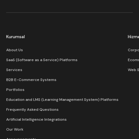
Kurumsal
Hizme
About Us
Corpo
SaaS (Software as a Service) Platforms
Ecom
Services
Web S
B2B E-Commerce Systems
Portfolios
Education and LMS (Learning Management System) Platforms
Frequently Asked Questions
Artificial Intelligence Integrations
Our Work