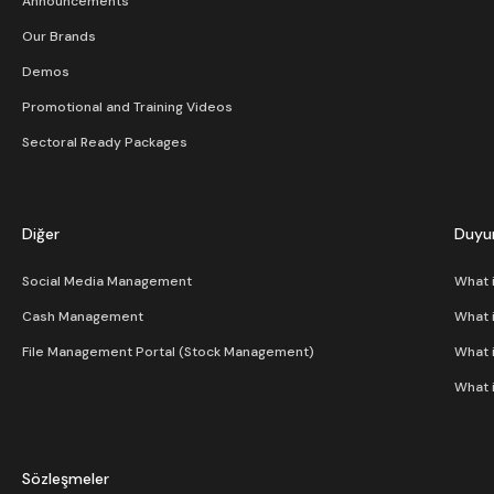
Announcements
Our Brands
Demos
Promotional and Training Videos
Sectoral Ready Packages
Diğer
Duyur
Social Media Management
What 
Cash Management
What 
File Management Portal (Stock Management)
What 
What 
Sözleşmeler